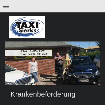
Jübek : 04625 - 7337
Tarp: 04638 - 899 75 33
Krankenbeförderung